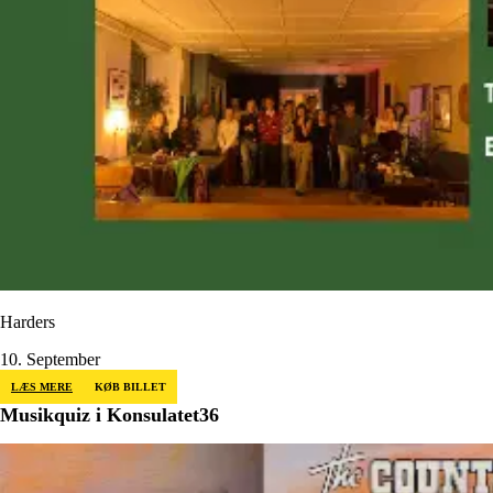
Harders
10. September
LÆS MERE
KØB BILLET
Musikquiz i Konsulatet36