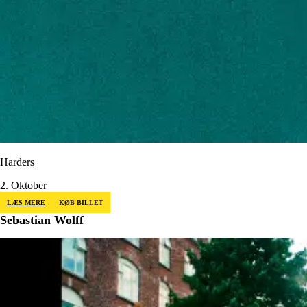
Harders
2. Oktober
LÆS MERE
KØB BILLET
Sebastian Wolff