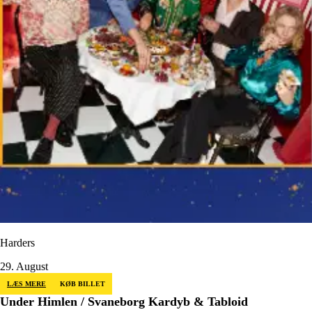
Harders
29. August
LÆS MERE
KØB BILLET
Under Himlen / Svaneborg Kardyb & Tabloid