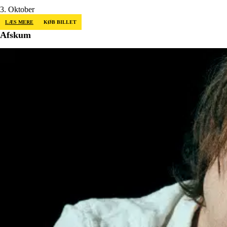
3. Oktober
LÆS MERE
KØB BILLET
Afskum