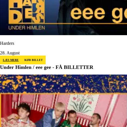
Harders
28. August
LÆS MERE
KØB BILLET
Under Himlen / eee gee - FÅ BILLETTER