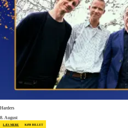
Harders
8. August
LÆS MERE
KØB BILLET