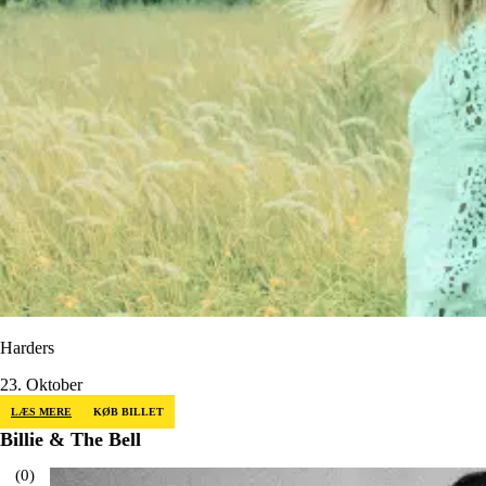
Harders
23. Oktober
LÆS MERE
KØB BILLET
Billie & The Bell
(
0
)