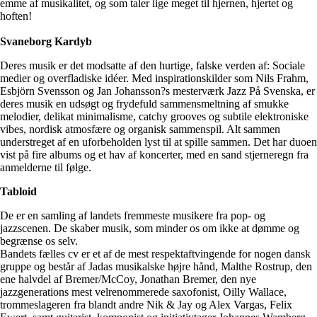
emme af musikalitet, og som taler lige meget til hjernen, hjertet og
hoften!
Svaneborg Kardyb
Deres musik er det modsatte af den hurtige, falske verden af: Sociale
medier og overfladiske idéer. Med inspirationskilder som Nils Frahm,
Esbjörn Svensson og Jan Johansson?s mesterværk Jazz På Svenska, er
deres musik en udsøgt og frydefuld sammensmeltning af smukke
melodier, delikat minimalisme, catchy grooves og subtile elektroniske
vibes, nordisk atmosfære og organisk sammenspil. Alt sammen
understreget af en uforbeholden lyst til at spille sammen. Det har duoen
vist på fire albums og et hav af koncerter, med en sand stjerneregn fra
anmelderne til følge.
Tabloid
De er en samling af landets fremmeste musikere fra pop- og
jazzscenen. De skaber musik, som minder os om ikke at dømme og
begrænse os selv.
Bandets fælles cv er et af de mest respektaftvingende for nogen dansk
gruppe og består af Jadas musikalske højre hånd, Malthe Rostrup, den
ene halvdel af Bremer/McCoy, Jonathan Bremer, den nye
jazzgenerations mest velrenommerede saxofonist, Oilly Wallace,
trommeslageren fra blandt andre Nik & Jay og Alex Vargas, Felix